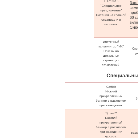
ТГБ* №13
Заго
"Специальное
симв
предложение"
про
Ротация на главной
60 с
странице и в
вклю
листинге.
Скво
Ипотечный
калькулятор "ИК"
Спе
Показы на
д
детальных
страницах
объявлений.
Специальны
Catfish
Нижний
прикрепленный
(
баннер с расхлопом
при наведении.
Ярлык**
Боковой
прикрепленный
баннер с расхлопом
при наведении
расх
курсора.