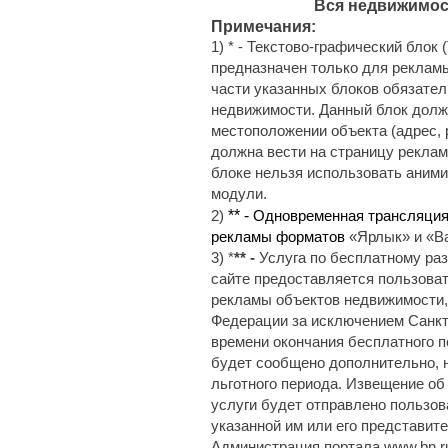
Вся недвижимост
Примечания:
1) * - Текстово-графический бло
предназначен только для реклам
части указанных блоков обязате
недвижимости. Данный блок долж
местоположении объекта (адрес, 
должна вести на страницу реклам
блоке нельзя использовать аними
модули.
** -
2)
Одновременная трансляция 
рекламы форматов
«Ярлык» и «Ba
3) *
** -
Услуга по бесплатному ра
сайте предоставляется пользоват
рекламы объектов недвижимости,
Федерации за исключением Санкт
времени окончания бесплатного п
будет сообщено дополнительно, н
льготного периода. Извещение об
услуги будет отправлено пользо
указанной им или его представите
Администрация портала www.bn.ru