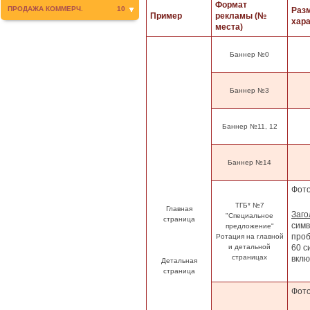
Формат
ПРОДАЖА КОММЕРЧ.
10
Раз
Пример
рекламы (№
хара
места)
Баннер
№0
Баннер
№3
Баннер
№11, 12
Баннер
№14
Фот
ТГБ*
№7
Главная
Заго
"Специальное
страница
симв
предложение"
про
Ротация на главной
и детальной
60 с
страницах
вклю
Детальная
страница
Фот