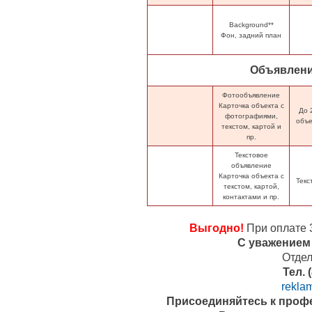
Background**
Фон, задний план
Объявлени
Фотообъявление
Карточка объекта с
До 
фотографиями,
объе
текстом, картой и
пр.
Текстовое
объявление
Карточка объекта с
Текс
текстом, картой,
контактами и пр.
Выгодно!
При оплате 
С уважением 
Отде
Тел. 
rekla
Присоединяйтесь к проф