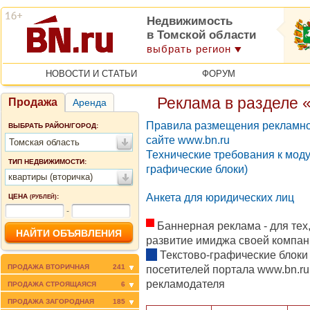
Недвижимость
в Томской области
выбрать регион
НОВОСТИ И СТАТЬИ
ФОРУМ
Реклама в разделе 
Продажа
Аренда
Правила размещения рекламн
ВЫБРАТЬ РАЙОН/ГОРОД:
сайте www.bn.ru
Томская область
Технические требования к моду
ТИП НЕДВИЖИМОСТИ:
графические блоки)
квартиры (вторичка)
Анкета для юридических лиц
ЦЕНА
:
(РУБЛЕЙ)
-
Баннерная реклама - для тех,
развитие имиджа своей компан
Текстово-графические блоки
ПРОДАЖА ВТОРИЧНАЯ
241
посетителей портала www.bn.r
рекламодателя
ПРОДАЖА СТРОЯЩАЯСЯ
6
ПРОДАЖА ЗАГОРОДНАЯ
185