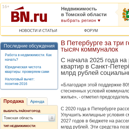
Недвижимость
в Томской области
выбрать регион
НОВОСТИ И СТАТЬИ
ФОРУМ
В Петербурге за три 
Последние обсуждения
тысяч коммуналок
Работа в недвижимости. Как
С начала 2025 года н
начать?
квартир в Санкт‑Петер
Юридическая чистота
млрд рублей социальн
квартиры: проверяем сами
Налоговый вычет:
позитив-2016
«Благодаря этой поддержке 809
стесненных условий коммунало
жилье», - отметил председател
Продажа
Аренда
С 2020 года в Петербурге расс
ВЫБРАТЬ РАЙОН/ГОРОД:
Улучшить жилищные условия см
Томская область
2027 годов в бюджете на расс
млрд рублей. Эти средства поз
ТИП НЕДВИЖИМОСТИ: